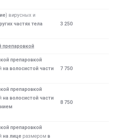
ние
) вирусных и
ругих частях тела
3 250
й препаровкой
кой препаровкой
ий
на волосистой части
7 750
кой препаровкой
ий
на волосистой части
8 750
ением
кой препаровкой
ий
на лице
размером
в