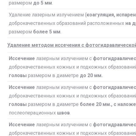
размером
до 5 мм
.
Удаление лазерным излучением (
коагуляция, испаре
доброкачественных образований расположенных
на д
размером
более 5 мм
.
Удаление методом иссечения с фотогидравлическо
Иссечение
лазерным излучением с
фотогидравличес
доброкачественных кожных и подкожных образован
головы
размером в диаметре
до 20 мм.
Иссечение
лазерным излучением с
фотогидравличес
доброкачественных кожных и подкожных образован
головы
размером в диаметре
более 20 мм.,
с налож
послеоперационных
швов
.
Иссечение
лазерным излучением с
фотогидравличес
доброкачественных кожных и подкожных образован